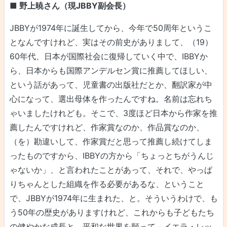
■ 野上暁さん（現JBBY副会長）
JBBYが1974年に誕生してから、今年で50周年というこ
となんですけれど、実はその前史がありまして、（19）
60年代、日本が国際社会に復帰していく中で、IBBYか
ら、日本からも国際アンデルセン賞に推薦してほしい、
という話があって、児童書の出版社だとか、翻訳家が中
心になって、選出母体を作ったんですね。名前は忘れち
ゃいましたけれども。そこで、3度ほど日本から作家を推
薦したんですけれど、作家賞なのか、作品賞なのか、
（を）勘違いして、作家賞だと思って推薦し続けてしま
ったものですから、IBBYの方から「ちょっとちがうんじ
ゃないか」、と言われたことがあって、それで、やっぱ
りちゃんとした組織を作る必要があるな、ということ
で、JBBYが1974年に生まれた、と。そういうわけで、も
う50年の歴史がありますけれど、これからも子どもたち
の健やかな成長と、平和な世界を願って－イエラ・レッ