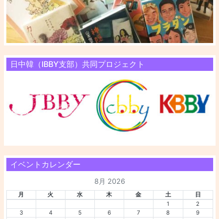
日中韓（IBBY支部）共同プロジェクト
イベントカレンダー
8月 2026
月
火
水
木
金
土
日
1
2
3
4
5
6
7
8
9