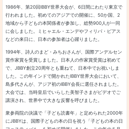
1986年、第20回IBBY世界大会が、6日間にわたり東京で
行われました。初めてのアジアでの開催に、50か国、2
地域から子どもの本関係者が参加し、総勢900人が一同
に会しました。ミヒャエル・エンデやフィリパ・ピアス
などの来日に、日本の参加者は心躍りました。
1994年、詩人のまど・みちおさんが、国際アンデルセン
賞作家賞を受賞しました。日本人の作家賞受賞は初めて
で、JBBY創立20周年とも重ねて、日本中でお祝いしま
した。この年インドで開かれたIBBY世界大会において、
島多代さんが、アジア初のIBBY会長に選任されました。
大会では、当時皇后でいらした美智子さまがビデオでご
講演され、世界中で大きな反響を呼びました。
衆参両院の決議で「子ども読書年」と定められた2000年
にJBBYは、国際子どもの本の日を祝う「子どもの本の日
フェスティバル」を初めて開催しました。この年の５月