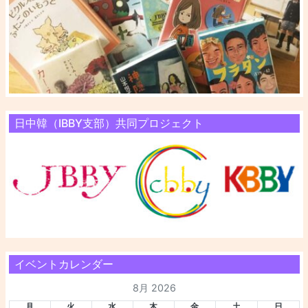
日中韓（IBBY支部）共同プロジェクト
イベントカレンダー
8月 2026
月
火
水
木
金
土
日