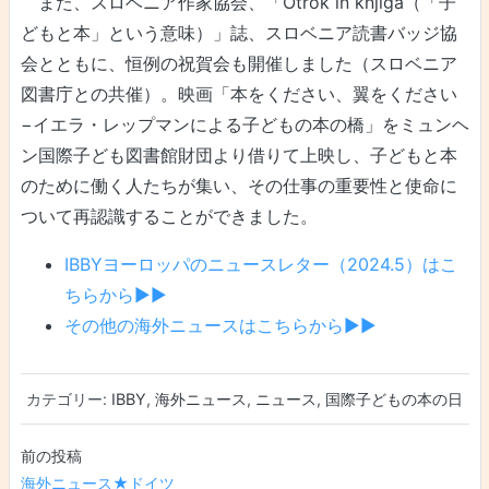
また、スロベニア作家協会、「Otrok in knjiga（「子
どもと本」という意味）」誌、スロベニア読書バッジ協
会とともに、恒例の祝賀会も開催しました（スロベニア
図書庁との共催）。映画「本をください、翼をください
−イエラ・レップマンによる子どもの本の橋」をミュンヘ
ン国際子ども図書館財団より借りて上映し、子どもと本
のために働く人たちが集い、その仕事の重要性と使命に
ついて再認識することができました。
IBBYヨーロッパのニュースレター（2024.5）はこ
ちらから▶▶
その他の海外ニュースはこちらから▶▶
カテゴリー:
IBBY
,
海外ニュース
,
ニュース
,
国際子どもの本の日
投稿ナビゲーション
海外ニュース★ドイツ