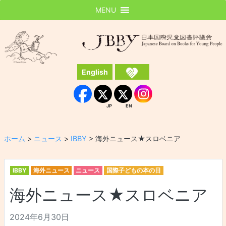
MENU
JBBY
日本国際児童図書評議会
English
Instagram
Facebook
JP
EN
JP
EN
ホーム
>
ニュース
>
IBBY
>
海外ニュース★スロベニア
IBBY
海外ニュース
ニュース
国際子どもの本の日
海外ニュース★スロベニア
2024年6月30日