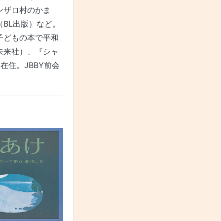
ンザロ村のかま
BL出版）など。
子どもの本で平和
未来社）、『シャ
住。JBBY前会