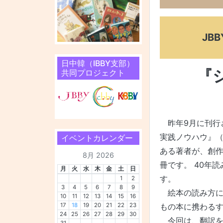
JB
日中韓（IBBY支部）
『
共同プロジェクト
昨年9月に刊行
実践ノウハウ』（
イベントカレンダー
ある著者が、創
8月 2026
冊です。 40年
月
火
水
木
金
土
日
す。
1
2
3
4
5
6
7
8
9
絵本の読み方に
10
11
12
13
14
15
16
17
18
19
20
21
22
23
もの本に携わる
24
25
26
27
28
29
30
今回は、翻訳を手
31