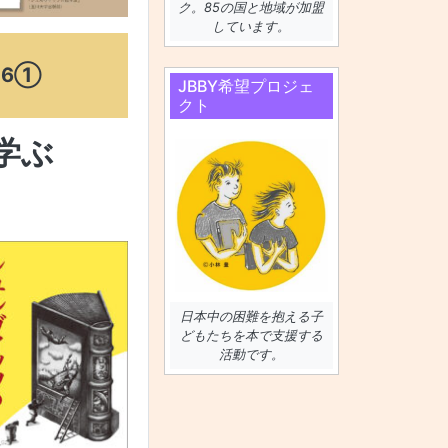
ク。85の国と地域が加盟
しています。
26①
JBBY希望プロジェ
クト
学ぶ
日本中の困難を抱える子
どもたちを本で支援する
活動です。