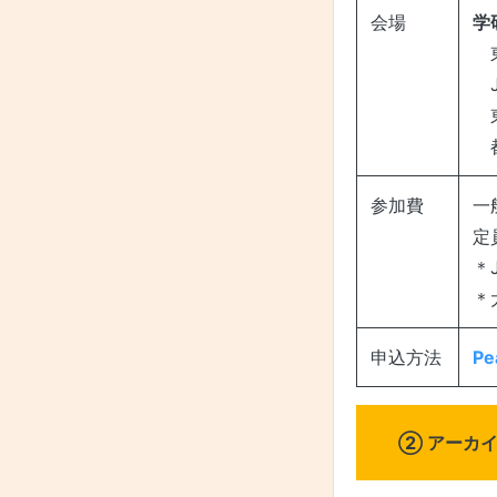
会場
学
東
J
東
都
参加費
一般
定
＊
＊
申込方法
P
② アーカ