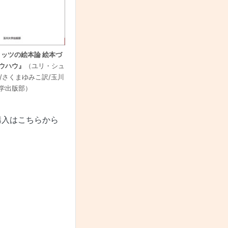
ッツの絵本論 絵本づ
ウハウ』
（ユリ・シュ
/さくまゆみこ訳/玉川
学出版部）
購入はこちらから