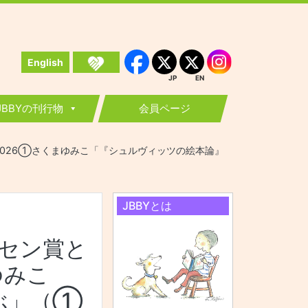
English
Instagram
Facebook
JP
EN
JP
EN
JBBYの刊行物
会員ページ
座2026①さくまゆみこ「『シュルヴィッツの絵本論』
JBBYとは
ルセン賞と
ゆみこ
ぶ」（①