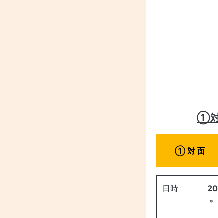
①
① 対 面
日時
20
＊