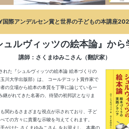
BY国際アンデルセン賞と世界の子どもの本講座20
シュルヴィッツの絵本論』から
講師：さくまゆみこさん（翻訳家）
された『シュルヴィッツの絵本論 絵本づくりの
玉川大学出版部）は、 コールデコット賞作家で
作者の立場から絵本の本質を丁寧に論じている一
読み継がれてきた名著の、待望の初邦訳となりま
も関わるさまざまな視点が示されており、子ど
すべての方々に貴重な示唆を与えてくれます。
がけた さくまゆみこさん をお迎えし、本書の