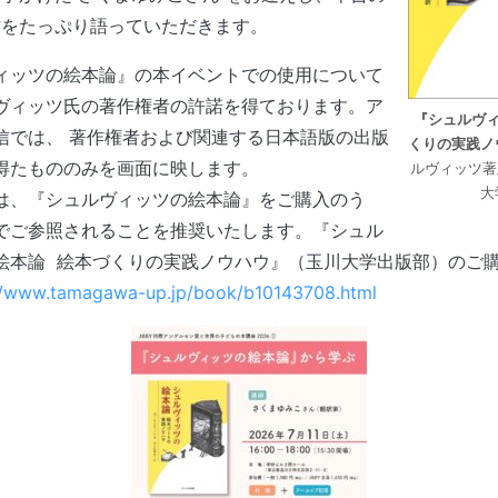
方をたっぷり語っていただきます。
ィッツの絵本論』の本イベントでの使用について
ヴィッツ氏の著作権者の許諾を得ております。ア
『シュルヴィ
信では、 著作権者および関連する日本語版の出版
くりの実践ノ
得たもののみを画面に映します。
ルヴィッツ著
大
は、『シュルヴィッツの絵本論』をご購入のう
でご参照されることを推奨いたします。『シュル
絵本論 絵本づくりの実践ノウハウ』（玉川大学出版部）のご
//www.tamagawa-up.jp/book/b10143708.html