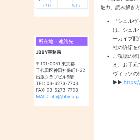
« 7月
9月 »
魅力、読み解き
『シュルヴ
は、シュル
ーカイブ配
所在地・連絡先
社の許諾を
JBBY事務局
ご視聴の際
〒101-0051 東京都
え、お手元
千代田区神田神保町1-32
ヴィッツの
出版クラブビル5階
▶▶
https:
TEL: 03-6273-7703
FAX: 03-6273-7708
MAIL: info@jbby.org