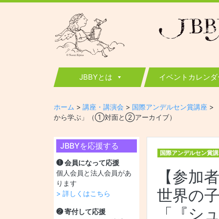
JBBY
日本国際児童図書評議会
JBBYとは
イベントカレンダ
ホーム
>
講座・講演会
>
国際アンデルセン賞講座
>
から学ぶ」（①対面と②アーカイブ）
JBBYを応援する
国際アンデルセン賞講
❶ 会員になって応援
【参加者
個人会員と法人会員があ
ります
世界の子
> 詳しくはこちら
「『シ
❷ 寄付して応援