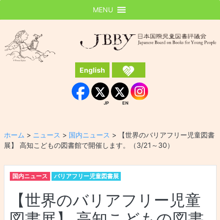
MENU
JBBY
日本国際児童図書評議会
English
Instagram
Facebook
JP
EN
JP
EN
ホーム
>
ニュース
>
国内ニュース
>
【世界のバリアフリー児童図書
展】 高知こどもの図書館で開催します。（3/21～30）
国内ニュース
バリアフリー児童図書展
【世界のバリアフリー児童
図書展】 高知こどもの図書