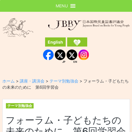
MENU
JBBY
日本国際児童図書評議会
English
Instagram
Facebook
JP
EN
JP
EN
ホーム
>
講座・講演会
>
テーマ別勉強会
>
フォーラム・子どもたち
の未来のために 第6回学習会
テーマ別勉強会
フォーラム・子どもたちの
未来のために 第6回学習会