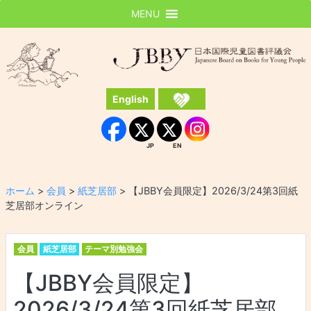
MENU
JBBY
日本国際児童図書評議会
English
Instagram
Facebook
JP
EN
JP
EN
ホーム
>
会員
>
紙芝居部
>
【JBBY会員限定】2026/3/24第3回紙
芝居部オンライン
会員
紙芝居部
テーマ別勉強会
【JBBY会員限定】
2026/3/24第3回紙芝居部