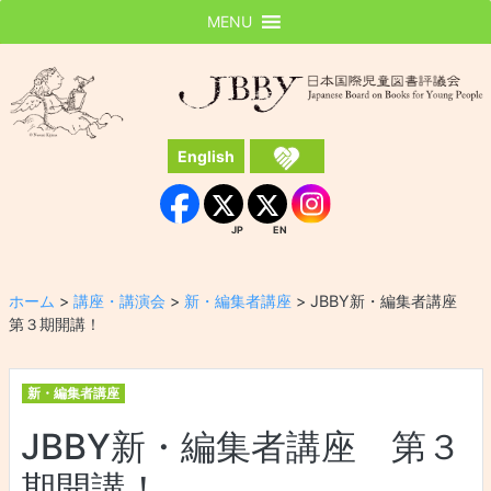
MENU
JBBY
日本国際児童図書評議会
English
Instagram
Facebook
JP
EN
JP
EN
ホーム
>
講座・講演会
>
新・編集者講座
>
JBBY新・編集者講座
第３期開講！
新・編集者講座
JBBY新・編集者講座 第３
期開講！