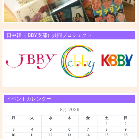
日中韓（IBBY支部）共同プロジェクト
イベントカレンダー
8月 2026
月
火
水
木
金
土
日
1
2
3
4
5
6
7
8
9
10
11
12
13
14
15
16