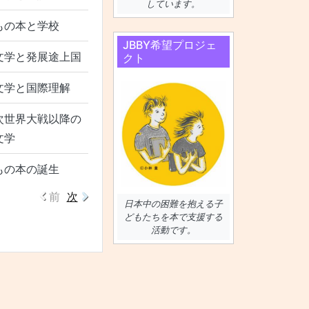
しています。
もの本と学校
JBBY希望プロジェ
文学と発展途上国
クト
文学と国際理解
次世界大戦以降の
文学
もの本の誕生
前
次
日本中の困難を抱える子
どもたちを本で支援する
活動です。