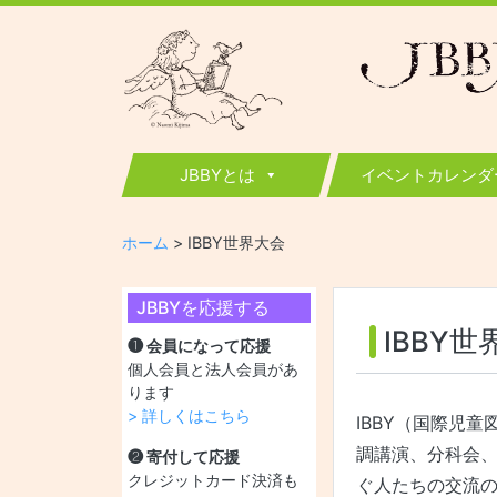
JBBY
日本国際児童図書評議会
JBBYとは
イベントカレンダ
ホーム
>
IBBY世界大会
JBBYを応援する
IBBY世
❶ 会員になって応援
個人会員と法人会員があ
ります
> 詳しくはこちら
IBBY（国際児
調講演、分科会、
❷ 寄付して応援
クレジットカード決済も
ぐ人たちの交流