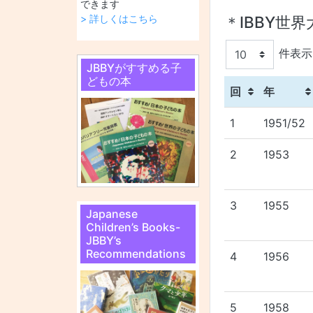
できます
＊IBBY世
> 詳しくはこちら
件表示
JBBYがすすめる子
どもの本
回
年
1
1951/52
2
1953
3
1955
Japanese
Children’s Books-
JBBY’s
Recommendations
4
1956
5
1958