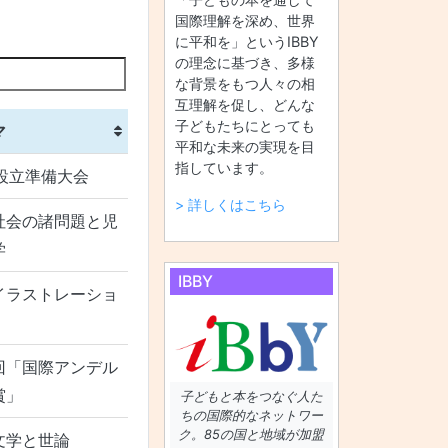
国際理解を深め、世界
に平和を」というIBBY
の理念に基づき、多様
な背景をもつ人々の相
互理解を促し、どんな
子どもたちにとっても
マ
平和な未来の実現を目
指しています。
Y設立準備大会
> 詳しくはこちら
社会の諸問題と児
学
IBBY
イラストレーショ
回「国際アンデル
賞」
子どもと本をつなぐ人た
ちの国際的なネットワー
ク。85の国と地域が加盟
文学と世論