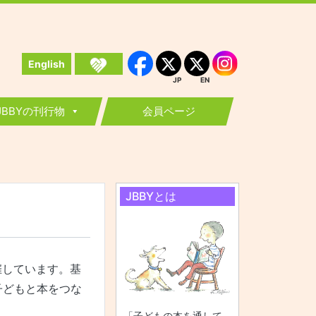
English
Instagram
Facebook
JP
EN
JP
EN
JBBYの刊行物
会員ページ
JBBYとは
催しています。基
子どもと本をつな
「子どもの本を通して