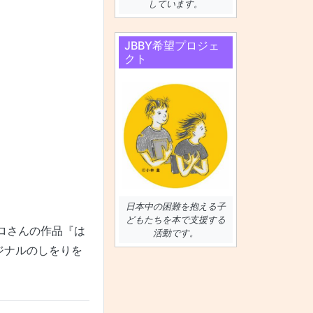
しています。
JBBY希望プロジェ
クト
日本中の困難を抱える子
どもたちを本で支援する
メロさんの作品『は
活動です。
ジナルのしをりを