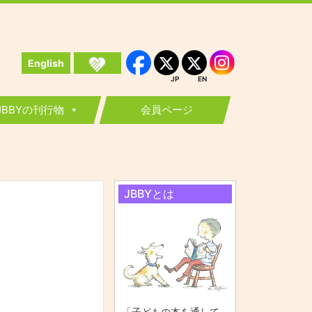
English
Instagram
Facebook
JP
EN
JP
EN
JBBYの刊行物
会員ページ
JBBYとは
「子どもの本を通して