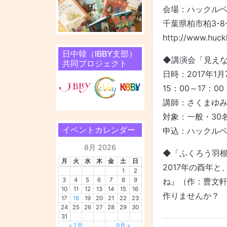
会場：ハックル
千葉県柏市柏3-8-3 
http://www.huck
日中韓（IBBY支部）
◆講演会「見え
共同プロジェクト
日時：2017年1
15：00～17：00
講師：さくまゆ
対象：一般・30
イベントカレンダー
申込：ハックルベ
8月 2026
◆「ふくろう羽
月
火
水
木
金
土
日
2017年の酉年
1
2
3
4
5
6
7
8
9
ね』（作：曹文軒
10
11
12
13
14
15
16
作りませんか？
17
18
19
20
21
22
23
24
25
26
27
28
29
30
31
« 7月
9月 »