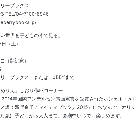
ベリーブックス
TEL/04-7100-8946
leberrybooks.jp/
ない世界を子どもの本で見る」
月7日（土）
みこ（翻訳家）
名
リーブックス または JBBYまで
根ぬりえ」しおり作成コーナー
と、2014年国際アンデルセン賞画家賞を受賞されたホジェル・
／訳：濱野京子／マイティブック／2015）にちなんで、オリ
 対象は子どもから大人まで。会期中いつでも楽しめます。