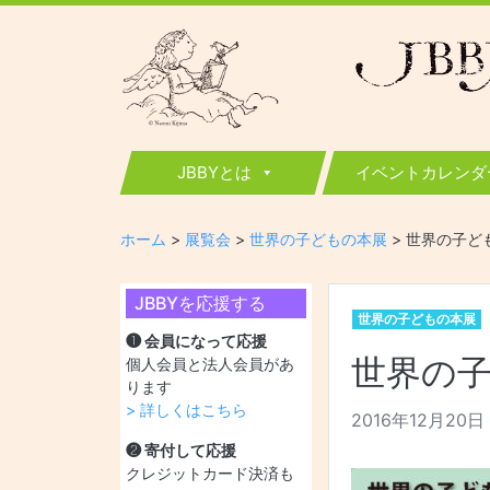
JBBY
日本国際児童図書評議会
JBBYとは
イベントカレンダ
ホーム
>
展覧会
>
世界の子どもの本展
>
世界の子ど
JBBYを応援する
世界の子どもの本展
❶ 会員になって応援
世界の
個人会員と法人会員があ
ります
> 詳しくはこちら
2016年12月20日
❷ 寄付して応援
クレジットカード決済も