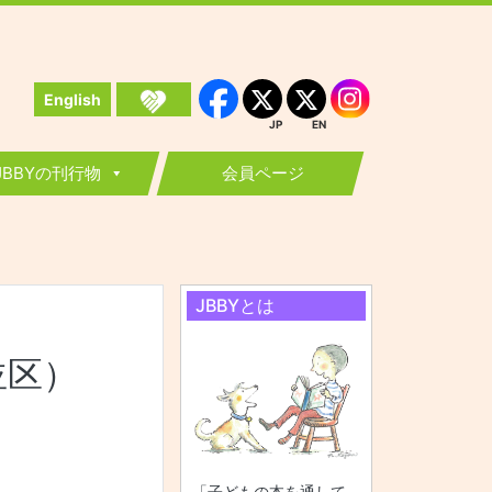
English
Instagram
Facebook
JP
EN
JP
EN
JBBYの刊行物
会員ページ
JBBYとは
並区）
「子どもの本を通して