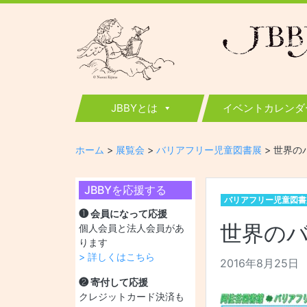
JBBY
日本国際児童図書評議会
JBBYとは
イベントカレンダ
ホーム
>
展覧会
>
バリアフリー児童図書展
>
世界の
JBBYを応援する
バリアフリー児童図書
❶ 会員になって応援
世界の
個人会員と法人会員があ
ります
> 詳しくはこちら
2016年8月25日
❷ 寄付して応援
クレジットカード決済も