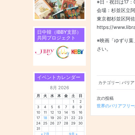
※日・祝日は17：
会場：杉並区立
東京都杉並区阿佐谷
https://www.libr
日中韓（IBBY支部）
共同プロジェクト
※映画「ゆずり葉
さい。
イベントカレンダー
カテゴリー:
バリア
8月 2026
月
火
水
木
金
土
日
投稿ナビ
1
2
世界のバリアフリー
3
4
5
6
7
8
9
10
11
12
13
14
15
16
17
18
19
20
21
22
23
24
25
26
27
28
29
30
31
« 7月
9月 »