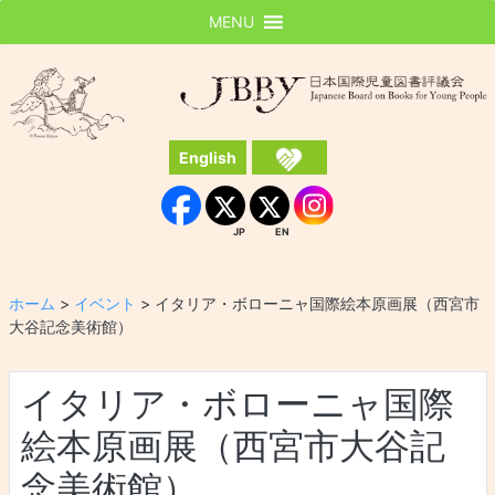
MENU
JBBY
日本国際児童図書評議会
English
Instagram
Facebook
JP
EN
JP
EN
ホーム
>
イベント
>
イタリア・ボローニャ国際絵本原画展（西宮市
大谷記念美術館）
イタリア・ボローニャ国際
絵本原画展（西宮市大谷記
念美術館）