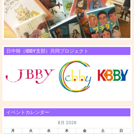
日中韓（IBBY支部）共同プロジェクト
イベントカレンダー
8月 2026
月
火
水
木
金
土
日