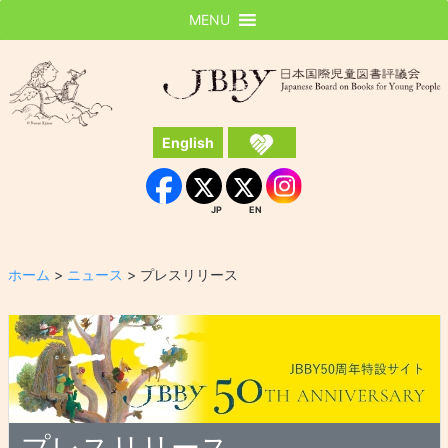
MENU
JBBY
日本国際児童図書評議会
English
Instagram
Facebook
JP
EN
JP
EN
ホーム
>
ニュース
>
プレスリリース
プレスリリース