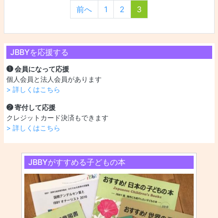
投稿ナビゲーシ
前へ
1
2
3
JBBYを応援する
❶ 会員になって応援
個人会員と法人会員があります
> 詳しくはこちら
❷ 寄付して応援
クレジットカード決済もできます
> 詳しくはこちら
JBBYがすすめる子どもの本