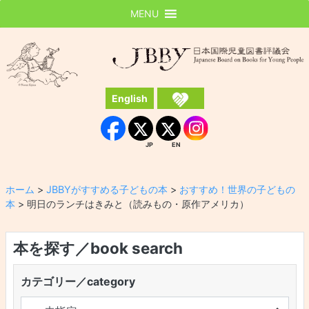
MENU
JBBY
日本国際児童図書評議会
English
Instagram
Facebook
JP
EN
JP
EN
ホーム
>
JBBYがすすめる子どもの本
>
おすすめ！世界の子どもの
本
>
明日のランチはきみと（読みもの・原作アメリカ）
本を探す／book search
カテゴリー／category