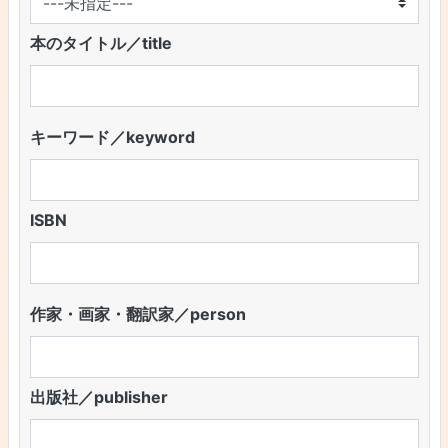
本のタイトル／title
キーワード／keyword
ISBN
作家・画家・翻訳家／person
出版社／publisher