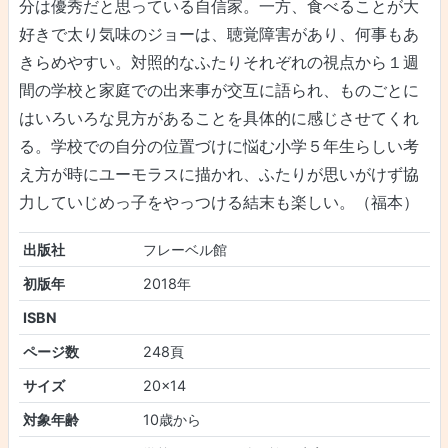
分は優秀だと思っている自信家。一方、食べることが大
好きで太り気味のジョーは、聴覚障害があり、何事もあ
きらめやすい。対照的なふたりそれぞれの視点から１週
間の学校と家庭での出来事が交互に語られ、ものごとに
はいろいろな見方があることを具体的に感じさせてくれ
る。学校での自分の位置づけに悩む小学５年生らしい考
え方が時にユーモラスに描かれ、ふたりが思いがけず協
力していじめっ子をやっつける結末も楽しい。（福本）
出版社
フレーベル館
初版年
2018年
ISBN
ページ数
248頁
サイズ
20×14
対象年齢
10歳から