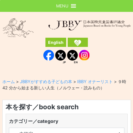
MENU
JBBY
日本国際児童図書評議会
English
Instagram
Facebook
JP
EN
JP
EN
ホーム
>
JBBYがすすめる子どもの本
>
IBBY オナーリスト
>
９時
42 分から始まる新しい人生（ノルウェー・読みもの）
本を探す／book search
カテゴリー／category