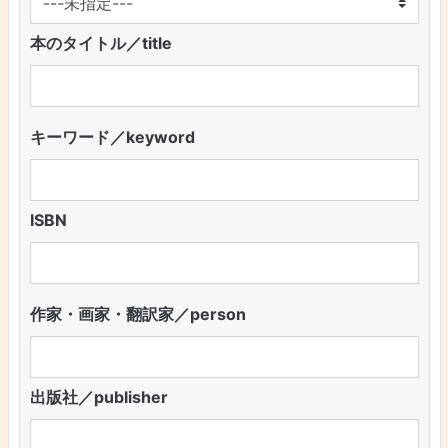
本のタイトル／title
キーワード／keyword
ISBN
作家・画家・翻訳家／person
出版社／publisher