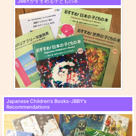
JBBYがすすめる子どもの本
Japanese Children’s Books-JBBY’s
Recommendations