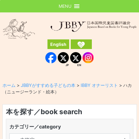
MENU
JBBY
日本国際児童図書評議会
English
Instagram
Facebook
JP
EN
JP
EN
ホーム
>
JBBYがすすめる子どもの本
>
IBBY オナーリスト
>
ハカ
（ニュージーランド・絵本）
本を探す／book search
カテゴリー／category