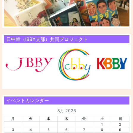
日中韓（IBBY支部）共同プロジェクト
イベントカレンダー
8月 2026
月
火
水
木
金
土
日
1
2
3
4
5
6
7
8
9