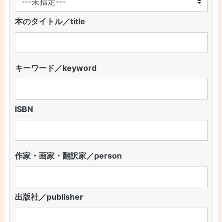
本のタイトル／title
キーワード／keyword
ISBN
作家・画家・翻訳家／person
出版社／publisher