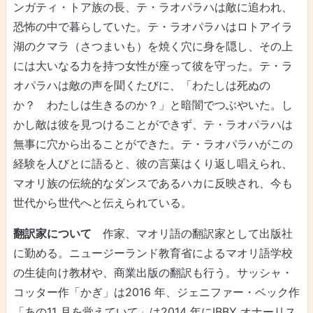
ンガティ・トア族の長、テ・ラオパラハは敵に追われ、
恐怖の中で暮らしていた。テ・ラオパラハはロトアイラ
湖のクマラ（さつまいも）を焼く穴に身を隠し、その上
には大いなる力を持つ女性が座って彼を守った。テ・ラ
オパラハは敵の声を聞くたびに、「わたしは死ぬの
か？ わたしは生きるのか？」と暗闇でつぶやいた。し
かし敵は彼を見つけることができず、テ・ラオパラハは
無事に穴から出ることができた。テ・ラオパラハがこの
経験を人びとに語ると、彼の言葉はくり返し唱えられ、
マオリ族の伝統的なダンスであるハカに反映され、今も
世代から世代へと伝えられている。
翻訳家について
作家、マオリ語の翻訳家として出版社
に勤める。ニュージーランド教育省によるマオリ語学校
の生徒向け教材や、商業出版の翻訳も行う。サッシャ・
コッター作「かぎ」は2016 年、ジェニファー・ベック作
「あの11 月を覚えていて」は2014 年にIBBY オナーリス