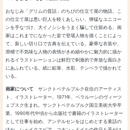
おなじみ「グリムの昔話」のちびの仕立て屋の物語。こ
の仕立て屋は悪い巨人を軽くあしらい、獰猛なユニコー
ンを手なづけ、大イノシシをうまく騙して仕留める。画
家はこれまでになかった姿で登場人物を描くことによっ
て、新しい切り口で古典を伝えている。豪華な衣装や、
滑稽で不気味な人物の表情がきめ細やかに魅力的に描か
れるイラストレーションは鮮烈で刺激的で奔放な面白さ
にあふれている。紙に鉛筆、水彩、テンペラで描かれて
いる。
画家について
サンクトペテルブルク在住のアーティス
ト、イラストレーター。1971年、ベラルーシのヴィーツ
ェプスク生まれ。サンクトペテルブルク国立美術大学卒
業。1990年代中頃から出版社で書籍のイラストレーター
として仕事を始め、アンデルセンをはじめとする童話の
ほか、シェイクスピア、コナン・ドイルの作品も手がけ