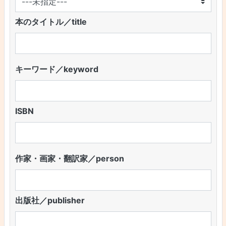
本のタイトル／title
キーワード／keyword
ISBN
作家・画家・翻訳家／person
出版社／publisher