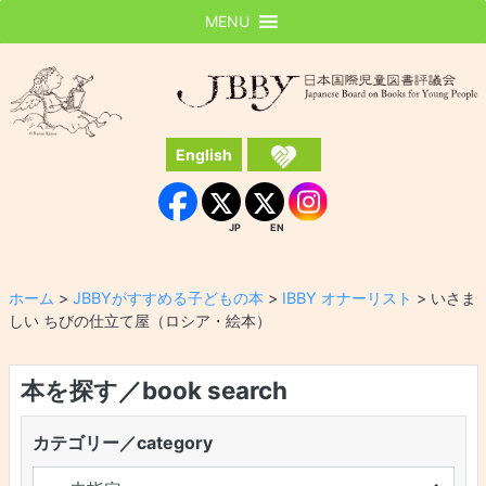
MENU
JBBY
日本国際児童図書評議会
English
Instagram
Facebook
JP
EN
JP
EN
ホーム
>
JBBYがすすめる子どもの本
>
IBBY オナーリスト
>
いさま
しい ちびの仕立て屋（ロシア・絵本）
本を探す／book search
カテゴリー／category