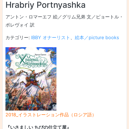
Hrabriy Portnyashka
アントン・ロマーエフ 絵／グリム兄弟 文／ピョートル・
ポレヴォイ 訳
カテゴリー:
IBBY オナーリスト
、
絵本／picture books
2018_イラストレーション作品（ロシア語）
『いさましい ちびの仕立て屋』