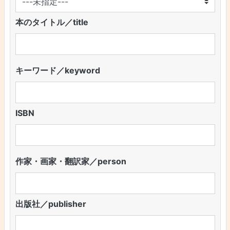
本のタイトル／title
キーワード／keyword
ISBN
作家・画家・翻訳家／person
出版社／publisher