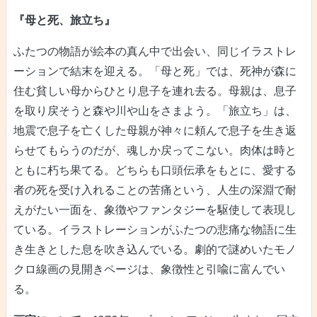
『母と死、旅立ち』
ふたつの物語が絵本の真ん中で出会い、同じイラストレ
ーションで結末を迎える。「母と死」では、死神が森に
住む貧しい母からひとり息子を連れ去る。母親は、息子
を取り戻そうと森や川や山をさまよう。「旅立ち」は、
地震で息子を亡くした母親が神々に頼んで息子を生き返
らせてもらうのだが、魂しか戻ってこない。肉体は時と
ともに朽ち果てる。どちらも口頭伝承をもとに、愛する
者の死を受け入れることの苦痛という、人生の深淵で耐
えがたい一面を、象徴やファンタジーを駆使して表現し
ている。イラストレーションがふたつの悲痛な物語に生
き生きとした息を吹き込んでいる。劇的で謎めいたモノ
クロ線画の見開きページは、象徴性と引喩に富んでい
る。