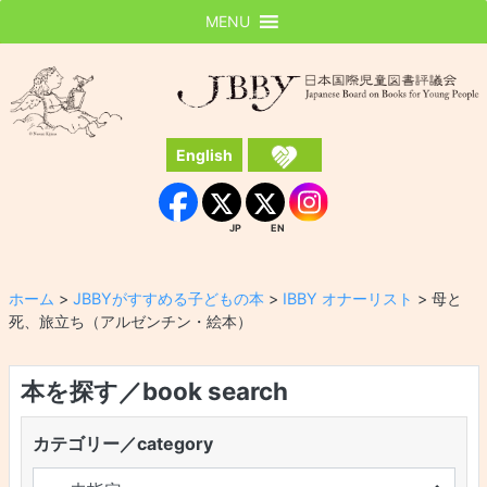
MENU
JBBY
日本国際児童図書評議会
English
Instagram
Facebook
JP
EN
JP
EN
ホーム
>
JBBYがすすめる子どもの本
>
IBBY オナーリスト
>
母と
死、旅立ち（アルゼンチン・絵本）
本を探す／book search
カテゴリー／category