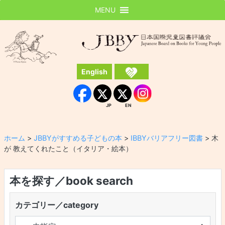
MENU
JBBY
日本国際児童図書評議会
English
Instagram
Facebook
JP
EN
JP
EN
ホーム
>
JBBYがすすめる子どもの本
>
IBBYバリアフリー図書
>
木
が 教えてくれたこと（イタリア・絵本）
本を探す／book search
カテゴリー／category