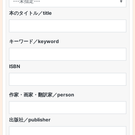
本のタイトル／title
キーワード／keyword
ISBN
作家・画家・翻訳家／person
出版社／publisher