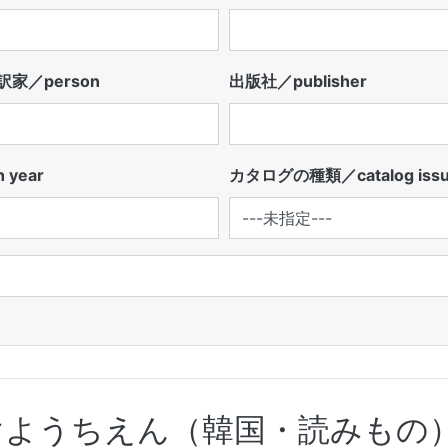
家／person
出版社／publisher
 year
カタログの種類／catalog iss
けようちえん（韓国・読みもの