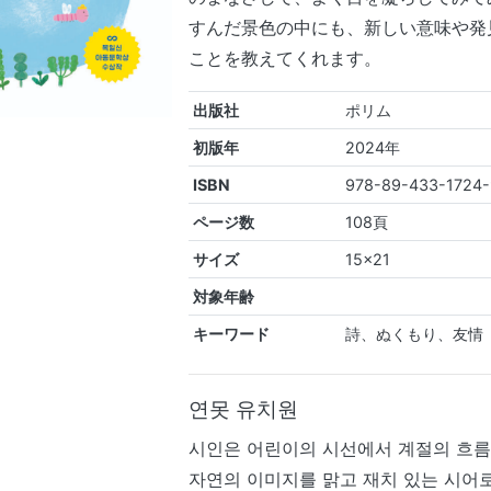
すんだ景色の中にも、新しい意味や発
ことを教えてくれます。
出版社
ポリム
初版年
2024年
ISBN
978-89-433-1724
ページ数
108頁
サイズ
15×21
対象年齢
キーワード
詩、ぬくもり、友情
연못 유치원
시인은 어린이의 시선에서 계절의 흐름
자연의 이미지를 맑고 재치 있는 시어로