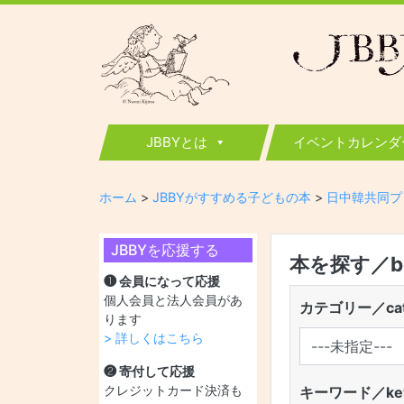
JBBY
日本国際児童図書評議会
JBBYとは
イベントカレンダ
ホーム
>
JBBYがすすめる子どもの本
>
日中韓共同プ
JBBYを応援する
本を探す／boo
❶ 会員になって応援
個人会員と法人会員があ
カテゴリー／cat
ります
> 詳しくはこちら
❷ 寄付して応援
クレジットカード決済も
キーワード／key