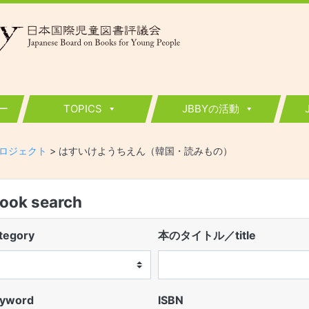
ー
TOPICS
JBBYの活動
ロジェクト
>
はすいけようちえん（韓国・読みもの）
k search
egory
本のタイトル／title
word
ISBN