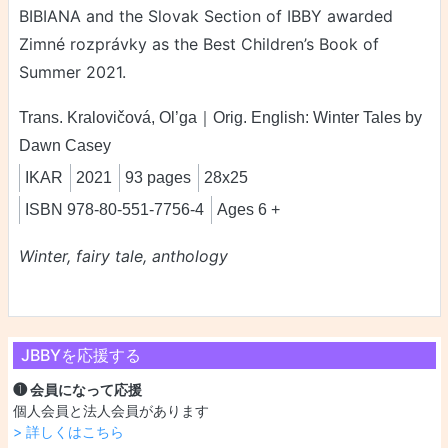
BIBIANA and the Slovak Section of IBBY awarded
Zimné rozprávky as the Best Children’s Book of
Summer 2021.
Trans. Kralovičová, Ol’ga｜Orig. English: Winter Tales by
Dawn Casey
IKAR
2021
93 pages
28x25
ISBN 978-80-551-7756-4
Ages 6 +
Winter, fairy tale, anthology
JBBYを応援する
❶ 会員になって応援
個人会員と法人会員があります
> 詳しくはこちら