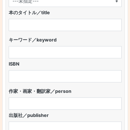
本のタイトル／title
キーワード／keyword
ISBN
作家・画家・翻訳家／person
出版社／publisher