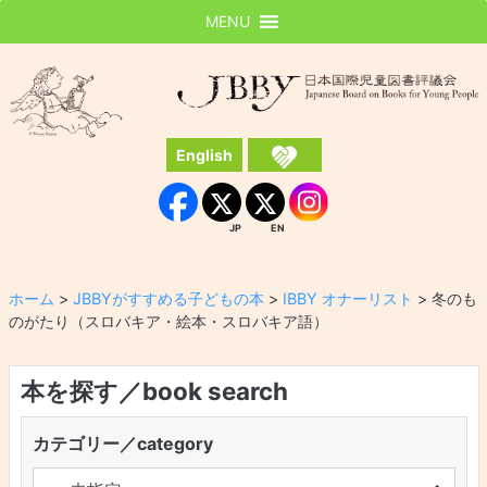
MENU
JBBY
日本国際児童図書評議会
English
Instagram
Facebook
JP
EN
JP
EN
ホーム
>
JBBYがすすめる子どもの本
>
IBBY オナーリスト
>
冬のも
のがたり（スロバキア・絵本・スロバキア語）
本を探す／book search
カテゴリー／category