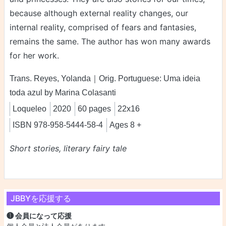
because although external reality changes, our
internal reality, comprised of fears and fantasies,
remains the same. The author has won many awards
for her work.
Trans. Reyes, Yolanda｜Orig. Portuguese: Uma ideia
toda azul by Marina Colasanti
Loqueleo
2020
60 pages
22x16
ISBN 978-958-5444-58-4
Ages 8 +
Short stories, literary fairy tale
JBBYを応援する
❶ 会員になって応援