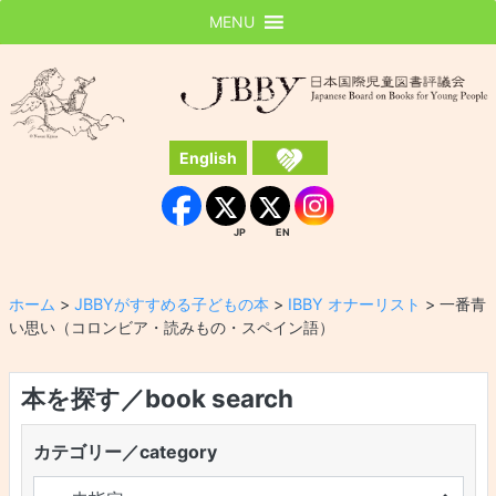
MENU
JBBY
日本国際児童図書評議会
English
Instagram
Facebook
JP
EN
JP
EN
ホーム
>
JBBYがすすめる子どもの本
>
IBBY オナーリスト
>
一番青
い思い（コロンビア・読みもの・スペイン語）
本を探す／book search
カテゴリー／category