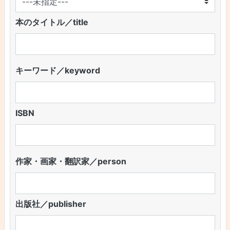
本のタイトル／title
キーワード／keyword
ISBN
作家・画家・翻訳家／person
出版社／publisher