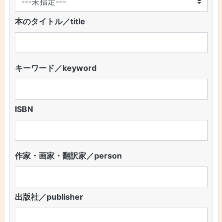
本のタイトル／title
キーワード／keyword
ISBN
作家・画家・翻訳家／person
出版社／publisher