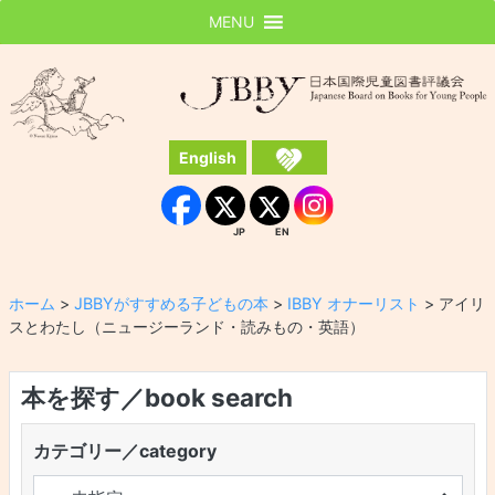
MENU
JBBY
日本国際児童図書評議会
English
Instagram
Facebook
JP
EN
JP
EN
ホーム
>
JBBYがすすめる子どもの本
>
IBBY オナーリスト
>
アイリ
スとわたし（ニュージーランド・読みもの・英語）
本を探す／book search
カテゴリー／category