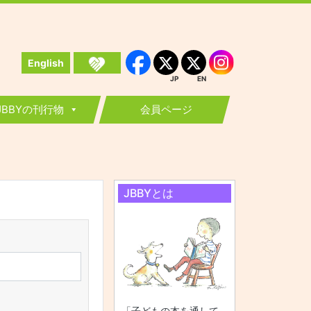
English
Instagram
Facebook
JP
EN
JP
EN
JBBYの刊行物
会員ページ
JBBYとは
「子どもの本を通して