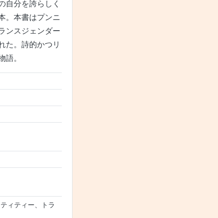
の自分を誇らしく
本。本書はプンニ
ランスジェンダー
れた。詩的かつリ
物語。
ンティティー、トラ