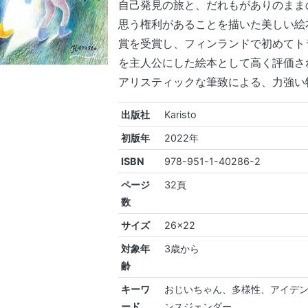
自己発見の旅と、だれもがありのまま
思う権利があることを描いた美しい絵
賞を受賞し、フィンランドで初めてト
を主人公にした絵本として高く評価さ
アリスティックな筆致による、力強い
出版社
Karisto
初版年
2022年
ISBN
978-951-1-40286-2
ページ
32頁
数
サイズ
26x22
対象年
3歳から
齢
キーワ
おじいちゃん、多様性、アイデ
ード
ンスジェンダー