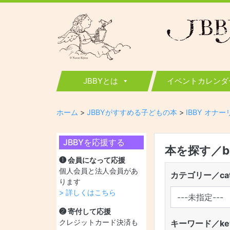
JBBY
日本国際児童図書評議会
JBBYとは
イベントカレンダ
ホーム
>
JBBYがすすめる子どもの本
>
IBBY オナ
JBBYを応援する
本を探す／boo
❶ 会員になって応援
個人会員と法人会員があ
カテゴリー／cat
ります
> 詳しくはこちら
❷ 寄付して応援
クレジットカード決済も
キーワード／key