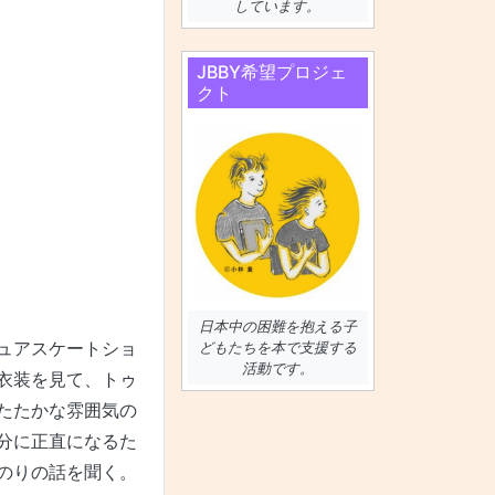
しています。
JBBY希望プロジェ
クト
日本中の困難を抱える子
ュアスケートショ
どもたちを本で支援する
活動です。
衣装を見て、トゥ
たたかな雰囲気の
分に正直になるた
のりの話を聞く。