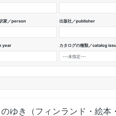
家／person
出版社／publisher
 year
カタログの種類／catalog iss
てのゆき（フィンランド・絵本