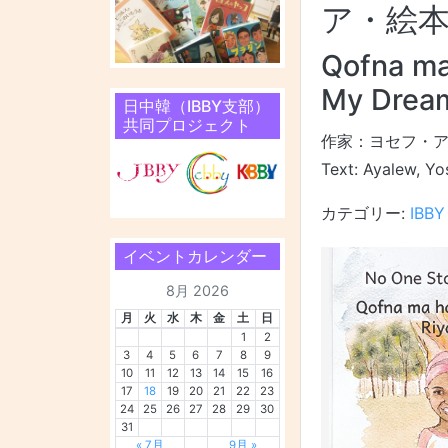
ア・絵
Qofna ma
My Drea
日中韓（IBBY支部）
共同プロジェクト
作家：ヨセフ・
Text: Ayalew, Yo
カテゴリー:
IBB
イベントカレンダー
8月 2026
月
火
水
木
金
土
日
1
2
3
4
5
6
7
8
9
10
11
12
13
14
15
16
17
18
19
20
21
22
23
24
25
26
27
28
29
30
31
« 7月
9月 »