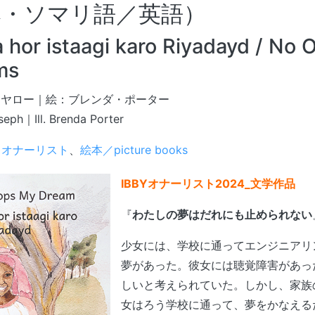
本・ソマリ語／英語）
 hor istaagi karo Riyadayd / No 
ms
アヤロー｜絵：ブレンダ・ポーター
seph｜Ill. Brenda Porter
Y オナーリスト
、
絵本／picture books
IBBYオナーリスト2024_文学作品
『
わたしの夢はだれにも止められない
少女には、学校に通ってエンジニアリ
夢があった。彼女には聴覚障害があっ
しいと考えられていた。しかし、家族
女はろう学校に通って、夢をかなえる