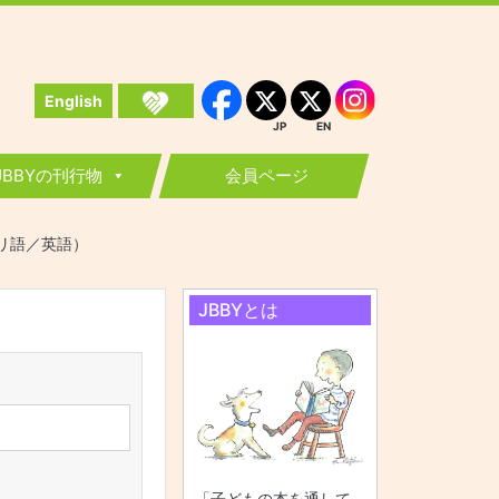
English
Instagram
Facebook
JP
EN
JP
EN
JBBYの刊行物
会員ページ
リ語／英語）
JBBYとは
「子どもの本を通して