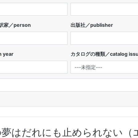
家／person
出版社／publisher
 year
カタログの種類／catalog iss
の夢はだれにも止められない（