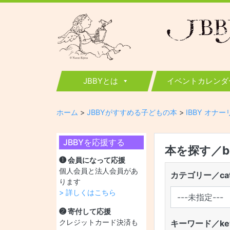
JBBY
日本国際児童図書評議会
JBBYとは
イベントカレンダ
ホーム
>
JBBYがすすめる子どもの本
>
IBBY オナ
JBBYを応援する
本を探す／boo
❶ 会員になって応援
個人会員と法人会員があ
カテゴリー／cat
ります
> 詳しくはこちら
❷ 寄付して応援
クレジットカード決済も
キーワード／key