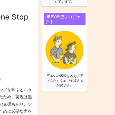
しています。
One Stop
JBBY希望プロジェ
クト
日本中の困難を抱える子
』
どもたちを本で支援する
活動です。
ングを学ぶという
たため、実現は難
の支援もあり、少
ために必要な力を