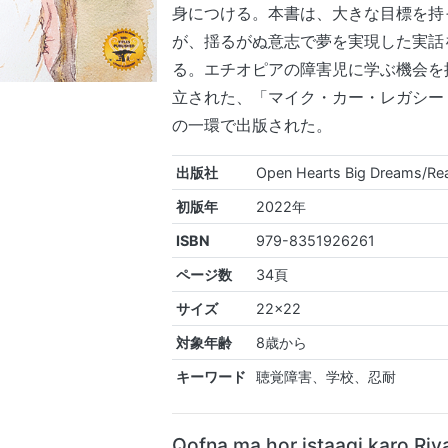
身につける。本書は、大きな目標を持
が、揺るがぬ意志で夢を実現した実話
る。エチオピアの障害児に学ぶ機会を
立された、「マイク・カー・レガシー
の一環で出版された。
出版社
Open Hearts Big Dreams/Re
初版年
2022年
ISBN
979-8351926261
ページ数
34頁
サイズ
22x22
対象年齢
8歳から
キーワード
聴覚障害、学校、忍耐
Qofna ma hor istaagi karo Riy