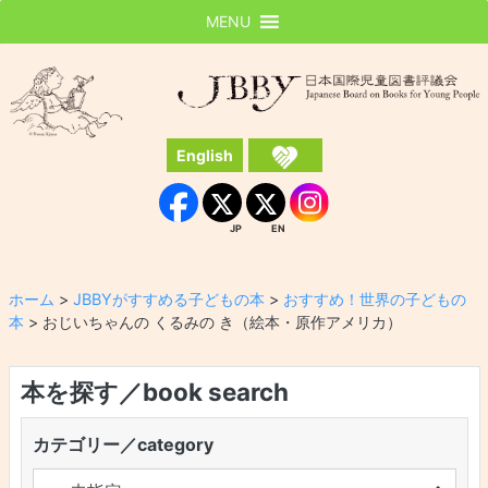
MENU
JBBY
日本国際児童図書評議会
English
Instagram
Facebook
JP
EN
JP
EN
ホーム
>
JBBYがすすめる子どもの本
>
おすすめ！世界の子どもの
本
>
おじいちゃんの くるみの き（絵本・原作アメリカ）
本を探す／book search
カテゴリー／category