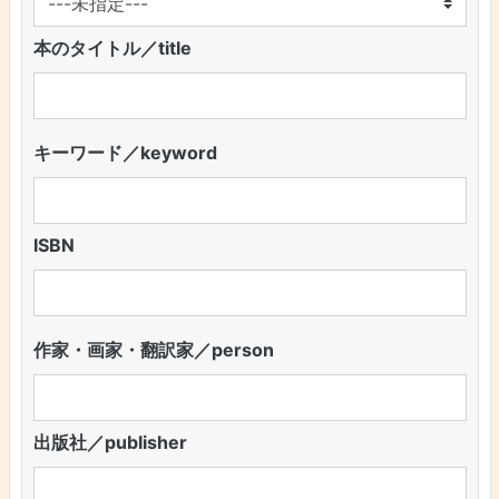
本のタイトル／title
キーワード／keyword
ISBN
作家・画家・翻訳家／person
出版社／publisher