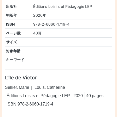
出版社
Éditions Loisirs et Pédagogie LEP
初版年
2020年
ISBN
978-2-6060-1719-4
ページ数
40頁
サイズ
対象年齢
キーワード
L'île de Victor
Sellier, Marie｜ Louis, Catherine
Éditions Loisirs et Pédagogie LEP
2020
40 pages
ISBN 978-2-6060-1719-4