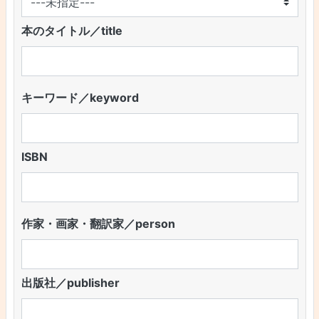
本のタイトル／title
キーワード／keyword
ISBN
作家・画家・翻訳家／person
出版社／publisher