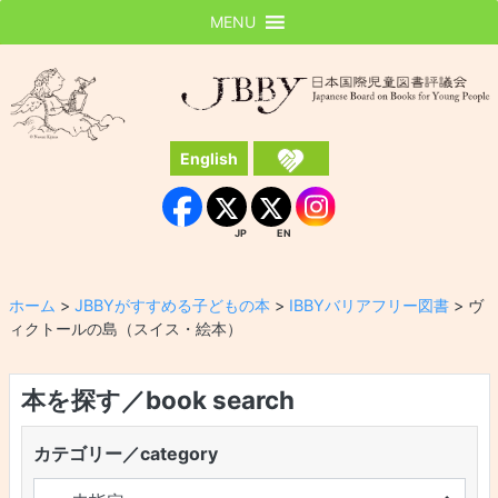
MENU
JBBY
日本国際児童図書評議会
English
Instagram
Facebook
JP
EN
JP
EN
ホーム
>
JBBYがすすめる子どもの本
>
IBBYバリアフリー図書
>
ヴ
ィクトールの島（スイス・絵本）
本を探す／book search
カテゴリー／category