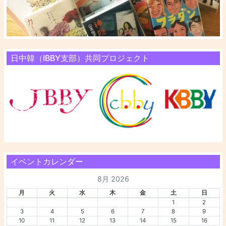
日中韓（IBBY支部）共同プロジェクト
イベントカレンダー
8月 2026
月
火
水
木
金
土
日
1
2
3
4
5
6
7
8
9
10
11
12
13
14
15
16