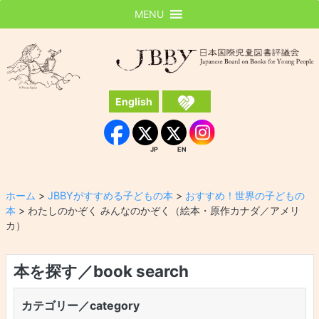
MENU
JBBY
日本国際児童図書評議会
English
Instagram
Facebook
JP
EN
JP
EN
ホーム
>
JBBYがすすめる子どもの本
>
おすすめ！世界の子どもの
本
>
わたしのかぞく みんなのかぞく（絵本・原作カナダ／アメリ
カ）
本を探す／book search
カテゴリー／category