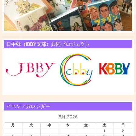
日中韓（IBBY支部）共同プロジェクト
イベントカレンダー
8月 2026
月
火
水
木
金
土
日
1
2