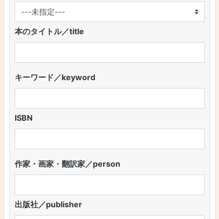
本のタイトル／title
キーワード／keyword
ISBN
作家・画家・翻訳家／person
出版社／publisher