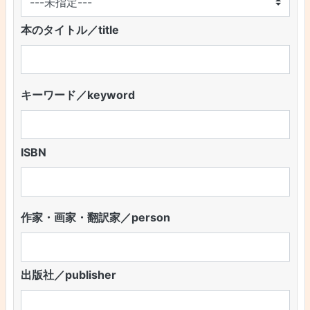
本のタイトル／title
キーワード／keyword
ISBN
作家・画家・翻訳家／person
出版社／publisher