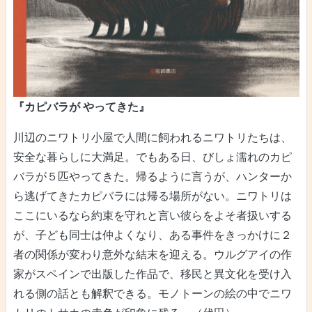
『カピバラが やってきた』
川辺のニワトリ小屋で人間に飼われるニワトリたちは、
安全な暮らしに大満足。でもある日、びしょ濡れのカピ
バラが５匹やってきた。帰るように言うが、ハンターか
ら逃げてきたカピバラには帰る場所がない。ニワトリは
ここにいるなら約束を守れと言い彼らをよそ者扱いする
が、子ども同士は仲よくなり、ある事件をきっかけに２
者の関係が変わり意外な結末を迎える。ウルグアイの作
家がスペインで出版した作品で、移民と異文化を受け入
れる側の話とも解釈できる。モノトーンの絵の中でニワ