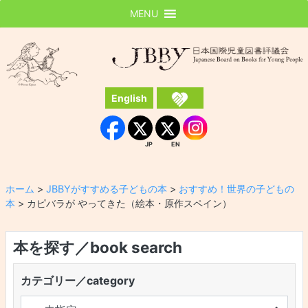
MENU
JBBY
日本国際児童図書評議会
English
Instagram
Facebook
JP
EN
JP
EN
ホーム
>
JBBYがすすめる子どもの本
>
おすすめ！世界の子どもの
本
>
カピバラが やってきた（絵本・原作スペイン）
本を探す／book search
カテゴリー／category