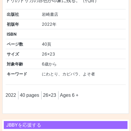
トリのトサカの赤色が印象に残る。（代田）
出版社
岩崎書店
初版年
2022年
ISBN
ページ数
40頁
サイズ
26×23
対象年齢
6歳から
キーワード
にわとり、カピバラ、よそ者
2022
40 pages
26×23
Ages 6 +
JBBYを応援する