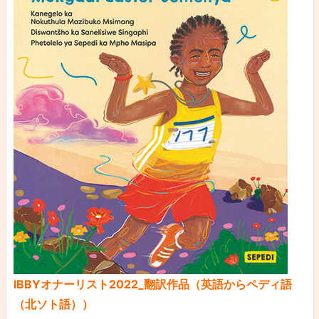
IBBYオナーリスト2022_翻訳作品（英語からペディ語
（北ソト語））