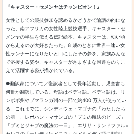
『キャスター・セメンヤはチャンピオン！』
女性としての競技参加を認めるかどうかで論議の的にな
った、南アフリカの女性陸上競技選手、キャスター・セ
メンヤの半生を伝える伝記絵本。キャスターは、幼い頃
から走るのが大好きだった。8 歳のときに世界一速い女
性ランナーになりたいと口にしたその夢を、家族みんな
で応援する姿や、キャスターがさまざまな困難をのりこ
えて活躍する姿が描かれている。
●翻訳家について／翻訳者として長年活動し、児童書も
何冊か翻訳している。母語はペディ語。ペディ語は、リ
ンポポ州やプマランガ州の一部で約400 万人が使ってい
る。これまでに、シンディウェ・マゴナの「わたしたち
の肌」、レボハン・マサンゴの「プミの魔法のビーズ」
「プミとジャブの魔法の一日」、エリサ・サンドファル=
セレスの「ナレディはどこ？」などをペディ語に翻訳し