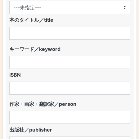
本のタイトル／title
キーワード／keyword
ISBN
作家・画家・翻訳家／person
出版社／publisher