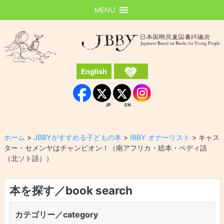
MENU
JBBY
日本国際児童図書評議会
English
Instagram
Facebook
JP
EN
JP
EN
ホーム
>
JBBYがすすめる子どもの本
>
IBBY オナーリスト
>
キャス
ター・セメンヤはチャンピオン！（南アフリカ・絵本・ペディ語
（北ソト語））
本を探す／book search
カテゴリー／category