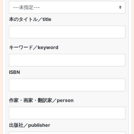
本のタイトル／title
キーワード／keyword
ISBN
作家・画家・翻訳家／person
出版社／publisher