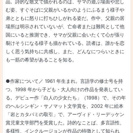
品。詩的な散文で描かれるのは、サマの遊ぶ場面や悲し
む姿、すぐそばに父親がいるかのようにふるまう様子や
弟とともに怒りに打ちひしがれる姿だ。作中、父親の居
場所は明示されていないが、亡命者または難民として他
国にいると推測でき、サマが父親に会いたくて心が張り
裂けそうになる様子も描かれている。読者は、誰かを恋
しく思う気持ちに共感し、また、どんなにつらいときに
も一筋の希望があることを知る。
●作家について／ 1961 年生まれ。言語学の修士号を持
つ。1998 年から子ども・大人向けの作品を発表してい
る。デビュー作「白人の少女たち」（1998）で、その年
のヘルシンギン・サノマット文学賞を、2002 年に絵本
「岩とカタバミの取引」で、アーヴィド・リーデッケン
賞児童文学部門を受賞した。詩的なことば、多言語性、
多様性、インクルージョンが作品の特徴として知られ