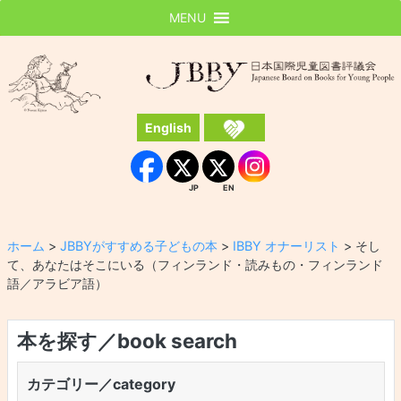
MENU
JBBY
日本国際児童図書評議会
English
Instagram
Facebook
JP
EN
JP
EN
ホーム
>
JBBYがすすめる子どもの本
>
IBBY オナーリスト
>
そし
て、あなたはそこにいる（フィンランド・読みもの・フィンランド
語／アラビア語）
本を探す／book search
カテゴリー／category