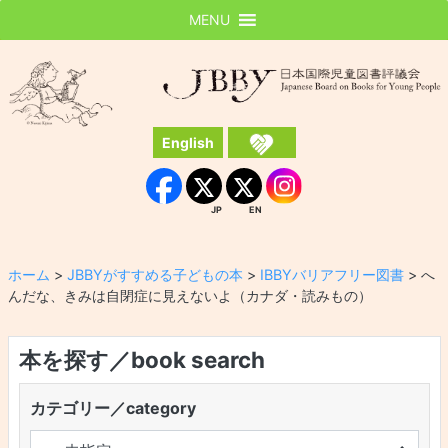
MENU
JBBY
日本国際児童図書評議会
English
Instagram
Facebook
JP
EN
JP
EN
ホーム
>
JBBYがすすめる子どもの本
>
IBBYバリアフリー図書
>
へ
んだな、きみは自閉症に見えないよ（カナダ・読みもの）
本を探す／book search
カテゴリー／category