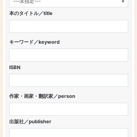
本のタイトル／title
キーワード／keyword
ISBN
作家・画家・翻訳家／person
出版社／publisher