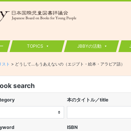
ー
TOPICS
JBBYの活動
ーリスト
>
どうして…もうあえないの（エジプト・絵本・アラビア語）
k search
egory
本のタイトル／title
word
ISBN