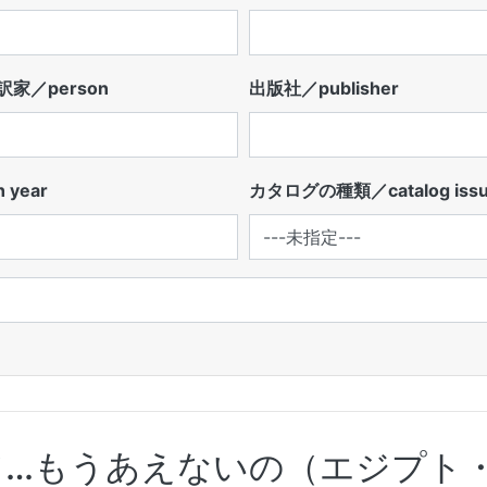
家／person
出版社／publisher
 year
カタログの種類／catalog iss
て…もうあえないの（エジプト