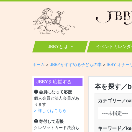
JBBY
日本国際児童図書評議会
JBBYとは
イベントカレンダ
ホーム
>
JBBYがすすめる子どもの本
>
IBBY オナ
JBBYを応援する
本を探す／boo
❶ 会員になって応援
個人会員と法人会員があ
カテゴリー／cat
ります
> 詳しくはこちら
❷ 寄付して応援
クレジットカード決済も
キーワード／key