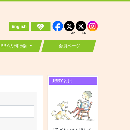
English
Instagram
Facebook
JP
EN
JP
EN
JBBYの刊行物
会員ページ
JBBYとは
「子どもの本を通して