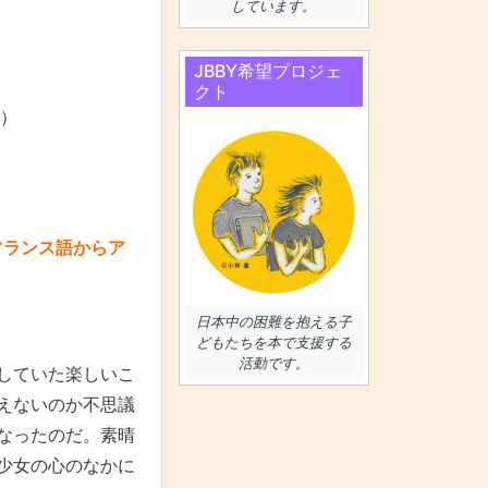
しています。
JBBY希望プロジェ
クト
語）
（フランス語からア
日本中の困難を抱える子
どもたちを本で支援する
活動です。
していた楽しいこ
えないのか不思議
なったのだ。素晴
少女の心のなかに