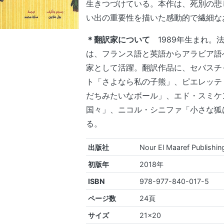
生きつづけている。本作は、死別の悲
い出の重要性を描いた感動的で繊細な
＊翻訳家について
1989年生まれ。
は、フランス語と英語からアラビア語
家として活躍。翻訳作品に、セバスチ
ト「さよなら私の子熊」、ピエレッテ
だちみたいなボール」、エド・スミケ
国々」、ニコル・シニファ「小さな狐
る。
出版社
Nour El Maaref Publishi
初版年
2018年
ISBN
978-977-840-017-5
ページ数
24頁
サイズ
21×20