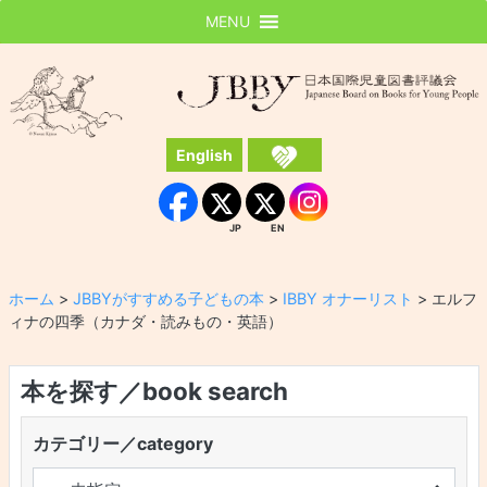
MENU
JBBY
日本国際児童図書評議会
English
Instagram
Facebook
JP
EN
JP
EN
ホーム
>
JBBYがすすめる子どもの本
>
IBBY オナーリスト
>
エルフ
ィナの四季（カナダ・読みもの・英語）
本を探す／book search
カテゴリー／category