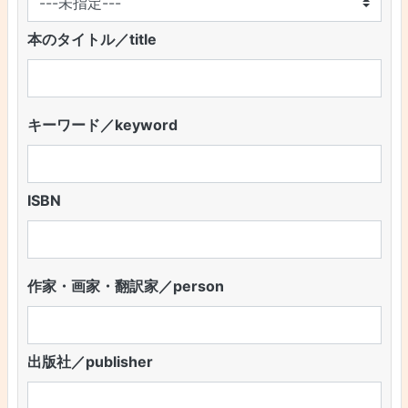
本のタイトル／title
キーワード／keyword
ISBN
作家・画家・翻訳家／person
出版社／publisher