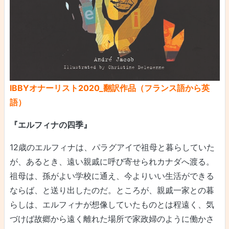
IBBYオナーリスト2020_翻訳作品（フランス語から英
語）
『エルフィナの四季』
12歳のエルフィナは、パラグアイで祖母と暮らしていた
が、あるとき、遠い親戚に呼び寄せられカナダへ渡る。
祖母は、孫がよい学校に通え、今よりいい生活ができる
ならば、と送り出したのだ。ところが、親戚一家との暮
らしは、エルフィナが想像していたものとは程遠く、気
づけば故郷から遠く離れた場所で家政婦のように働かさ