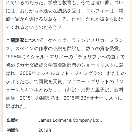
れているのだった。学校も教育も、今では遠い夢。つい
には、おじから不適切な誘惑を受け、エルフィナは、親
戚一家から逃げる決意をする。だが、だれが彼女を助け
てくれるというのだろう？
＊翻訳家について
ケベック、ラテンアメリカ、フラン
ス、スペインの作家の小説を翻訳し、数々の賞を受賞。
1995年にミシェル・マリノーの「チュリファへの道」で
初めてカナダ総督文学賞翻訳部門のショートリストに選
ばれ、2009年にシャルロット・ジャングラの「わたしの
かけらたち」で同賞を受賞。ファニー・ブリットの『ジ
ェーンとキツネとわたし』（邦訳：河野万里子訳、西村
書店、2015）の翻訳では、2016年IBBYオナーリストに
選ばれた。
出版社
James Lorimer & Company Ltd.,
初版年
2019年