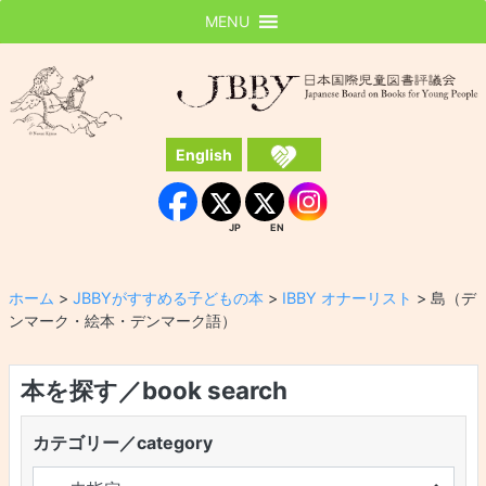
MENU
JBBY
日本国際児童図書評議会
English
Instagram
Facebook
JP
EN
JP
EN
ホーム
>
JBBYがすすめる子どもの本
>
IBBY オナーリスト
>
島（デ
ンマーク・絵本・デンマーク語）
本を探す／book search
カテゴリー／category