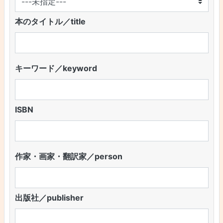
本のタイトル／title
キーワード／keyword
ISBN
作家・画家・翻訳家／person
出版社／publisher