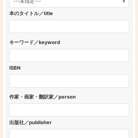
本のタイトル／title
キーワード／keyword
ISBN
作家・画家・翻訳家／person
出版社／publisher