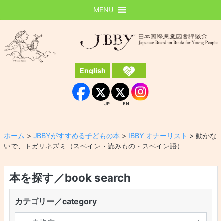
MENU
JBBY
日本国際児童図書評議会
English
Instagram
Facebook
JP
EN
JP
EN
ホーム
>
JBBYがすすめる子どもの本
>
IBBY オナーリスト
>
動かな
いで、トガリネズミ（スペイン・読みもの・スペイン語）
本を探す／book search
カテゴリー／category