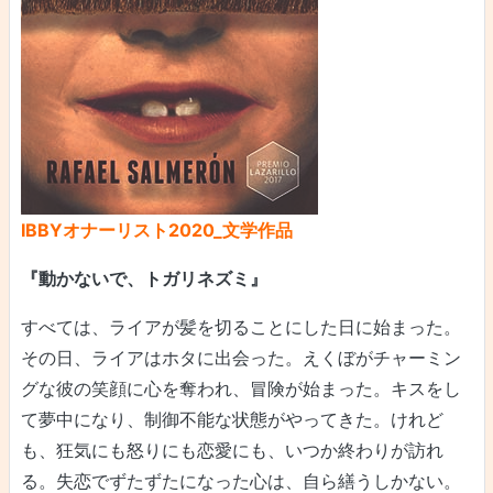
IBBYオナーリスト2020_文学作品
『動かないで、トガリネズミ』
すべては、ライアが髪を切ることにした日に始まった。
その日、ライアはホタに出会った。えくぼがチャーミン
グな彼の笑顔に心を奪われ、冒険が始まった。キスをし
て夢中になり、制御不能な状態がやってきた。けれど
も、狂気にも怒りにも恋愛にも、いつか終わりが訪れ
る。失恋でずたずたになった心は、自ら繕うしかない。