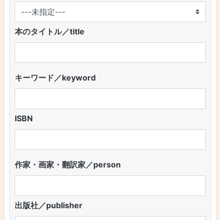
本のタイトル／title
キーワード／keyword
ISBN
作家・画家・翻訳家／person
出版社／publisher