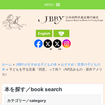
MENU
JBBY
日本国際児童図書評議会
English
Instagram
Facebook
JP
EN
JP
EN
ホーム
>
JBBYがすすめる子どもの本
>
おすすめ！世界の子どもの
本
>
子どもを守る言葉「同意」って何？（NF読みもの・原作アメリ
カ）
本を探す／book search
カテゴリー／category