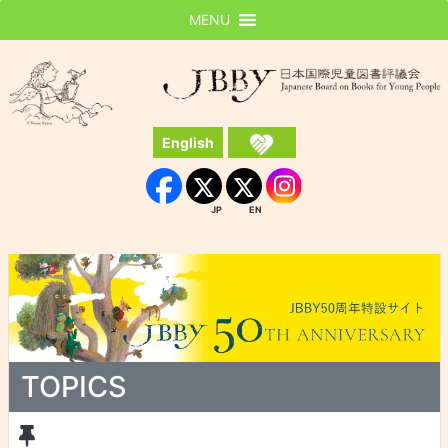
MENU
JBBY
日本国際児童図書評議会
English
Instagram
Facebook
JP
EN
JP
EN
TOPICS