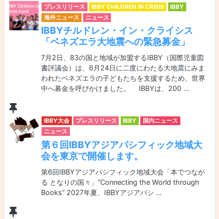
プレスリリース
IBBY CHILDREN IN CRISIS
IBBY
海外ニュース
ニュース
IBBYチルドレン・イン・クライシス
「ベネズエラ大地震への緊急募金」
7月2日、83の国と地域が加盟するIBBY（国際児童図
書評議会）は、6月24日に二度にわたる大地震にみま
われたベネズエラの子どもたちを支援するため、世界
中へ募金を呼びかけました。 IBBYは、200 …
IBBY大会
プレスリリース
IBBY
国内ニュース
ニュース
第６回IBBYアジアパシフィック地域大
会を東京で開催します。
第6回IBBYアジアパシフィック地域大会「本でつなが
る となりの国々」“Connecting the World through
Books” 2027年夏、IBBYアジアパシ …