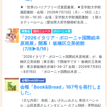
★「世界のバリアフリー児童図書展」★至学館大学附
属図書館・会期：2026年7月13日（月）～18日（土）
10:30～16:30・会場：至学館大学附属図書館 １階ス
タディールーム（愛知県大府市横根町名高 …
展覧会
国内ニュース
ボローニャ展
「2026イタリア・ボローニャ国際絵本
原画展」開幕！ 板橋区立美術館
（7/8▶8/16）
「2026イタリア・ボローニャ国際絵本原画展」が、板
橋区立美術館（東京都）で開催中です！ 板橋区立美術
館：東京都板橋区赤塚5-34-27 会期：2026年7月8日
～8月16日 「ボローニャ国際絵本原 …
会報Book&Bread
会報「Book&Bread」167号を発行しま
した。
《主な内容》 表紙：あいざわふみさん 巻頭スペシャ
ル：山田真寛さんインタビュー カフェB&B：茅野由紀