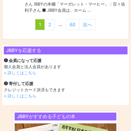
さん IBBYの本棚「マーガレット・マーヒー」：百々佑
利子さん ■ JBBY会員は、ホーム …
投稿ナビゲーシ
…
1
2
60
次へ
JBBYを応援する
❶ 会員になって応援
個人会員と法人会員があります
> 詳しくはこちら
❷ 寄付して応援
クレジットカード決済もできます
> 詳しくはこちら
JBBYがすすめる子どもの本