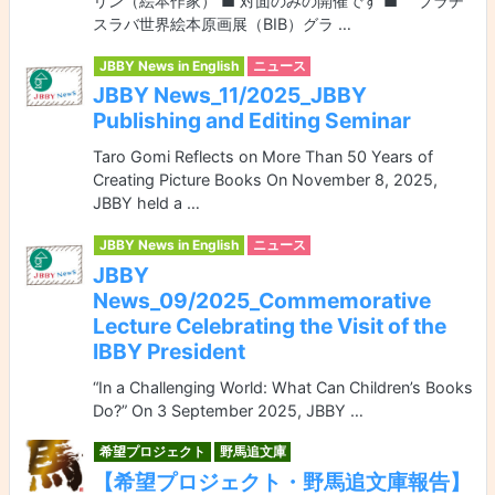
リン（絵本作家） ■ 対面のみの開催です ■ ブラチ
スラバ世界絵本原画展（BIB）グラ …
JBBY News in English
ニュース
JBBY News_11/2025_JBBY
Publishing and Editing Seminar
Taro Gomi Reflects on More Than 50 Years of
Creating Picture Books On November 8, 2025,
JBBY held a …
JBBY News in English
ニュース
JBBY
News_09/2025_Commemorative
Lecture Celebrating the Visit of the
IBBY President
“In a Challenging World: What Can Children’s Books
Do?” On 3 September 2025, JBBY …
希望プロジェクト
野馬追文庫
【希望プロジェクト・野馬追文庫報告】