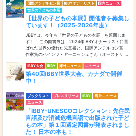
国際アンデルセン賞
IBBYオナーリスト
国内ニュース
世界の子どもの本展
【世界の子どもの本展】開催者を募集し
ています！（2025-2026年度）
JBBYは、今年も「世界の子どもの本展」を巡回しま
す！ この図書展は、2024年IBBYオナーリストに選
ばれた世界の優れた児童書と、国際アンデルセン賞・
作家賞のハインツ・ヤーニッシュさん（オーストリ …
IBBY大会
IBBY
海外ニュース
ニュース
第40回IBBY世界大会、カナダで開催
中！
ブックリスト
プレスリリース
IBBY
海外ニュース
ニュース
「IBBY-UNESCOコレクション：先住民
言語及び消滅危機言語で出版された子ど
もの本」第１回選定図書が発表されまし
た！ 日本の本も！