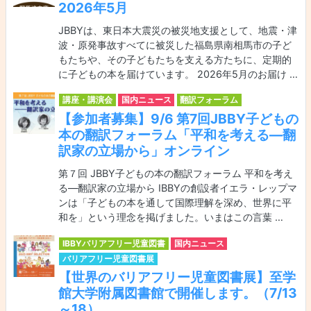
2026年5月
JBBYは、東日本大震災の被災地支援として、地震・津
波・原発事故すべてに被災した福島県南相馬市の子ど
もたちや、その子どもたちを支える方たちに、定期的
に子どもの本を届けています。 2026年5月のお届け …
講座・講演会
国内ニュース
翻訳フォーラム
【参加者募集】9/6 第7回JBBY子どもの
本の翻訳フォーラム「平和を考える—翻
訳家の立場から」オンライン
第７回 JBBY子どもの本の翻訳フォーラム 平和を考え
る—翻訳家の立場から IBBYの創設者イエラ・レップマ
ンは「子どもの本を通して国際理解を深め、世界に平
和を」という理念を掲げました。いまはこの言葉 …
IBBYバリアフリー児童図書
国内ニュース
バリアフリー児童図書展
【世界のバリアフリー児童図書展】至学
館大学附属図書館で開催します。（7/13
～18）